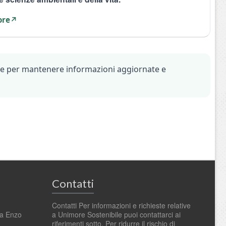
ore
↗
gure per mantenere informazioni aggiornate e
Contatti
Contatti Per informazioni e richieste relative
ia Enzo
a Unimore Sostenibile puoi contattarci ai
riferimenti sotto. Per ridurre il rischio di