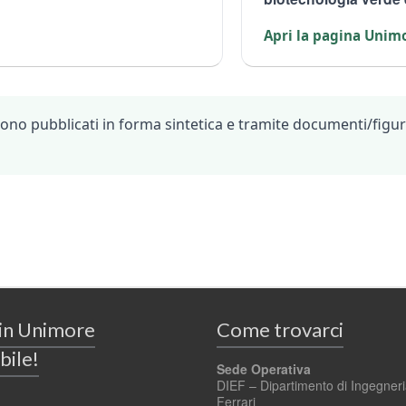
Apri la pagina Unim
i) sono pubblicati in forma sintetica e tramite documenti/fi
 in Unimore
Come trovarci
bile!
Sede Operativa
DIEF – Dipartimento di Ingegner
Ferrari