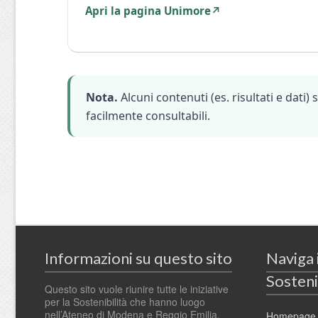
Apri la pagina Unimore
↗
Nota.
Alcuni contenuti (es. risultati e dat
facilmente consultabili.
Informazioni su questo sito
Naviga
Sosteni
Questo sito vuole riunire tutte le iniziative
per la Sostenibilità che hanno luogo
nell’Ateneo di Modena e Reggio Emilia.
Homepage